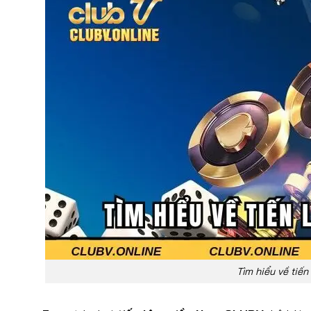
Tìm hiểu về tiế