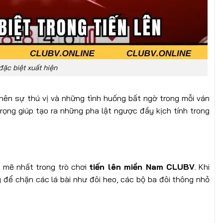
đặc biệt xuất hiện
 nên sự thú vị và những tình huống bất ngờ trong mỗi ván
trọng giúp tạo ra những pha lật ngược đầy kịch tính trong
 mẽ nhất trong trò chơi
tiến lên miền Nam CLUBV
. Khi
 để chặn các lá bài như đôi heo, các bộ ba đôi thông nhỏ