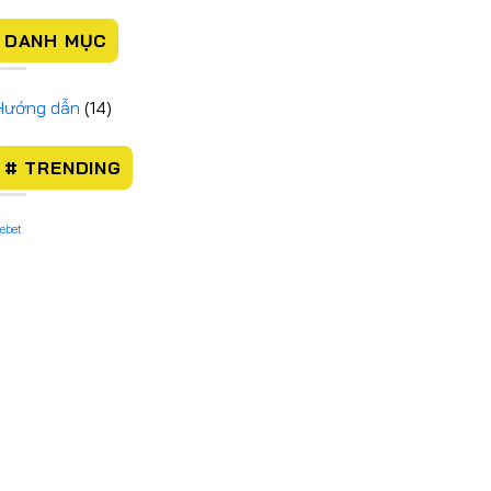
DANH MỤC
Hướng dẫn
(14)
# TRENDING
ebet