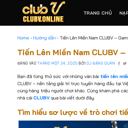
TRANG CHỦ
NẠP
Home
-
Hướng dẫn
-
Tiến Lên Miền Nam CLUBV – Gam
Tiến Lên Miền Nam CLUBV –
ĐĂNG VÀO
THÁNG MỘT 24, 2025
BỞI
DJ ĐẶNG QUÂN
Bạn đã từng thử sức với những ván bài
tiến lên m
CLUBV – nền tảng giải trí trực tuyến hàng đầu tại Vi
cùng hàng triệu người chơi khác. Cùng khám phá các
nhà cái
CLUBV
qua bài viết dưới đây.
Tìm hiểu sơ lược về trò chơi t