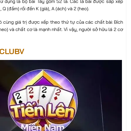
 sử dụng là bộ bài Tây gồm 52 lá. Các lá bài được sắp xếp
, Q (đầm) rồi đến K (già), A (ách) và 2 (heo).
 có cùng giá trị được xếp theo thứ tự của các chất bài: Bích
(heo) và chất cơ là mạnh nhất. Vì vậy, người sở hữu lá 2 cơ
m CLUBV