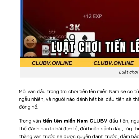
Luật chơi
Mỗi ván đấu trong trò chơi tiến lên miền Nam sẽ có từ
ngẫu nhiên, và người nào đánh hết bài đầu tiên sẽ th
đồng hồ.
Trong ván
tiến lên miền Nam CLUBV
đầu tiên, ng
thể đánh các lá bài đơn lẻ, đôi hoặc sảnh dây, tùy thu
thắng ván trước sẽ được quyền đánh trước, đảm bảo t