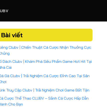
LUBV
Bài viết
Liêng Clubv | Chiến Thuật Cá Cược Nhận Thưởng Cực
Khủng
Xì Dách Clubv | Khám Phá Siêu Phẩm Game Hot Hit Tại
Nhà Cái
Đá Gà Clubv | Trải Nghiệm Cá Cược Đỉnh Cao Tại Sân
Chơi
Link Truy Cập Clubv | Trải Nghiệm Chơi Game Bất Tận
Cá Cược Thể Thao CLUBV – Sảnh Cá Cược Hấp Dẫn
Dành Cho Bạn