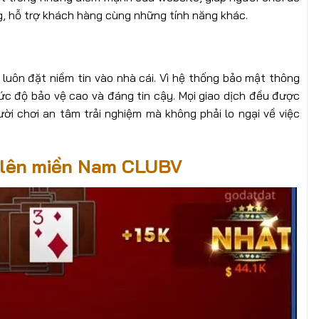
g, hỗ trợ khách hàng cùng những tính năng khác.
luôn đặt niềm tin vào nhà cái. Vì hệ thống bảo mật thông
mức độ bảo vệ cao và đáng tin cậy. Mọi giao dịch đều được
ời chơi an tâm trải nghiệm mà không phải lo ngại về việc
n lên miền Nam CLUBV